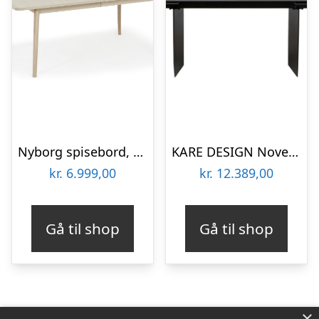
Nyborg spisebord, m. 2 tillægsplader – hvidolieret egetræsfinér og træ (100×200(300))
KARE DESIGN Novel spisebord, inkl. 2 tillægsplader – sort keramik stentøj og stål (180(40+40)x90)
kr.
6.999,00
kr.
12.389,00
Gå til shop
Gå til shop
×