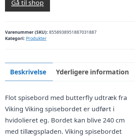
pris
pris
Gå til shop
var:
er:
kr. 6.999,00.
kr. 4.999,00.
Varenummer (SKU):
8558938951887031887
Kategori:
Produkter
Beskrivelse
Yderligere information
Flot spisebord med butterfly udtræk fra
Viking Viking spisebordet er udført i
hvidolieret eg. Bordet kan blive 240 cm
med tillægspladen. Viking spisebordet