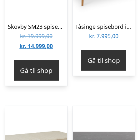
Skovby SM23 spisebord – Sort lakeret eg : Erling Christensen Møbler
Tåsinge spisebord i naturolieret ege finér 200(300) x 100 cm med tillægsplader
Den
kr.
19.999,00
kr.
7.995,00
oprindelige
Den
kr.
14.999,00
pris
aktuelle
Gå til shop
var:
pris
Gå til shop
kr. 19.999,00.
er:
kr. 14.999,00.