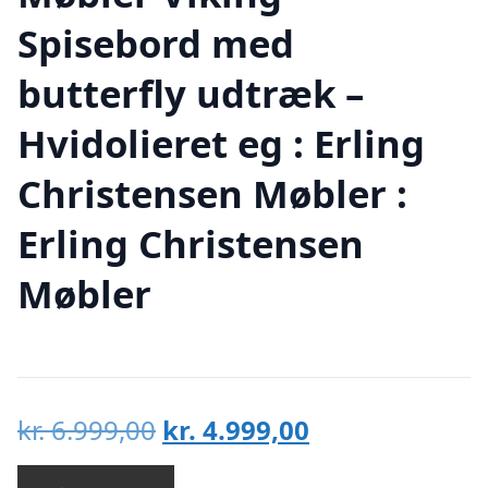
Spisebord med
butterfly udtræk –
Hvidolieret eg : Erling
Christensen Møbler :
Erling Christensen
Møbler
Den
Den
kr.
6.999,00
kr.
4.999,00
oprindelige
aktuelle