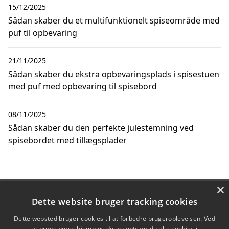
15/12/2025
Sådan skaber du et multifunktionelt spiseområde med
puf til opbevaring
21/11/2025
Sådan skaber du ekstra opbevaringsplads i spisestuen
med puf med opbevaring til spisebord
08/11/2025
Sådan skaber du den perfekte julestemning ved
spisebordet med tillægsplader
×
Copyright 2026 - Pilanto Aps
Dette website bruger tracking cookies
Forside
Om / kontakt
Blog
Betingelser
Dette websted bruger cookies til at forbedre brugeroplevelsen. Ved
at bruge vores hjemmeside accepterer du alle cookies i