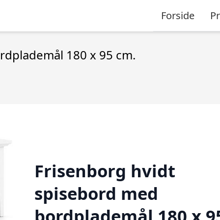
Forside
P
rdplademål 180 x 95 cm.
Frisenborg hvidt
spisebord med
bordplademål 180 x 9