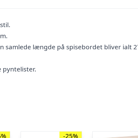
til.
cm.
den samlede længde på spisebordet bliver ialt 
pyntelister.
5%
-25%