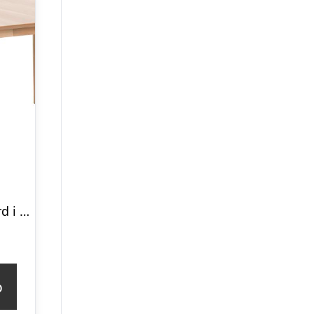
Liseleje spisebord i hvidpigmenteret eg 200 x 100 cm med mulighed for tillægsplade.
p