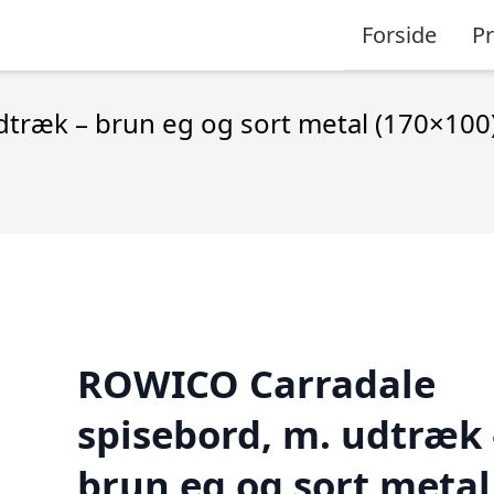
Forside
P
træk – brun eg og sort metal (170×100
ROWICO Carradale
spisebord, m. udtræk 
brun eg og sort metal