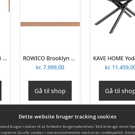
Liseleje spisebord i hvidpigmenteret eg 200 x 100 cm med mulighed for tillægsplade.
ROWICO Brooklyn spisebord – børstet eg m. udtræk (170×95)
kr.
7.999,00
kr.
11.459,0
Gå til shop
Gå til sho
Dette website bruger tracking cookies
sted bruger cookies til at forbedre brugeroplevelsen. Ved at bruge vores 
ccepterer du alle cookies i overensstemmelse med vores cookiepolitik.
Detalj