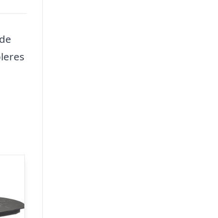
ade
leres