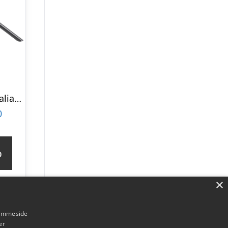
KAVE HOME Yodalia spisebord, m. udtræk – sort glas, keramik og stål (130(190)x100)
0
p
×
hjemmeside
er