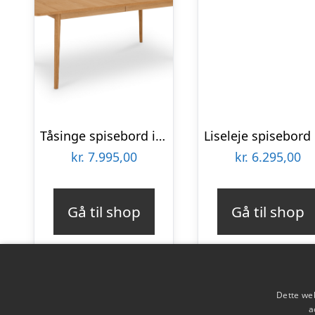
Tåsinge spisebord i naturolieret ege finér 200(300) x 100 cm med tillægsplader
kr.
7.995,00
kr.
6.295,00
Gå til shop
Gå til shop
Dette web
a