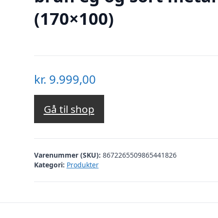
(170×100)
kr.
9.999,00
Gå til shop
Varenummer (SKU):
8672265509865441826
Kategori:
Produkter