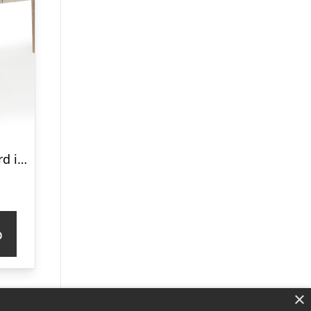
Tåsinge spisebord i hvidolieret ege finér 200(300) x 100 cm med tillægsplader
p
×