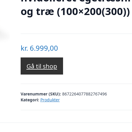
og træ (100×200(300))
kr.
6.999,00
Gå til shop
Varenummer (SKU):
8672264077882767496
Kategori:
Produkter