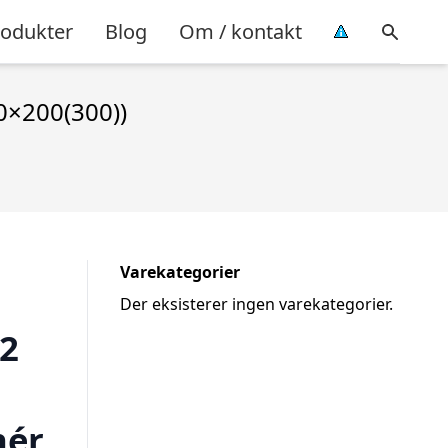
rodukter
Blog
Om / kontakt
00×200(300))
Varekategorier
Der eksisterer ingen varekategorier.
 2
nér