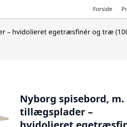
Forside
P
er – hvidolieret egetræsfinér og træ (1
Nyborg spisebord, m.
tillægsplader –
hvidolieret egetræsfi