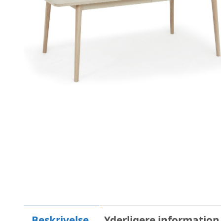
Beskrivelse
Yderligere information