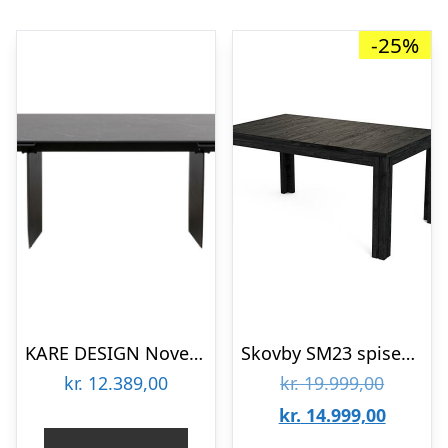
-25%
KARE DESIGN Novel spisebord, inkl. 2 tillægsplader – sort keramik stentøj og stål (180(40+40)x90)
Skovby SM23 spisebord – Sort lakeret eg : Erling Christensen Møbler
Den
kr.
12.389,00
kr.
19.999,00
oprinde
Den
kr.
14.999,00
pris
aktuell