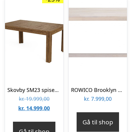
Skovby SM23 spisebord – Lakeret valnød : Erling Christensen Møbler
ROWICO Brooklyn spisebord – hvidpigmenteret eg m. udtræk (170×95)
Den
kr.
19.999,00
kr.
7.999,00
oprindelige
Den
kr.
14.999,00
pris
aktuelle
Gå til shop
var:
pris
Gå til shop