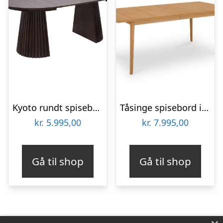
Kyoto rundt spisebord med tillægsplader 120-200 cm i egefiner mørkebrun
Tåsinge spisebord i naturolieret ege finér 200(300) x 100 cm med tillægsplader
kr.
5.995,00
kr.
7.995,00
Gå til shop
Gå til shop