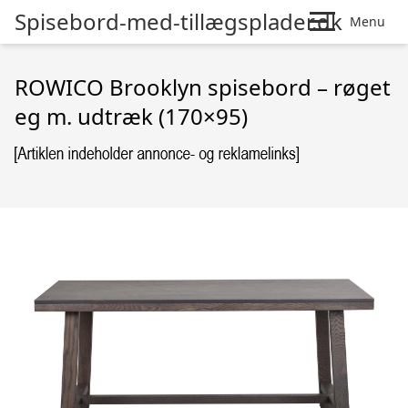
Spisebord-med-tillægsplader.dk
Menu
ROWICO Brooklyn spisebord – røget
eg m. udtræk (170×95)