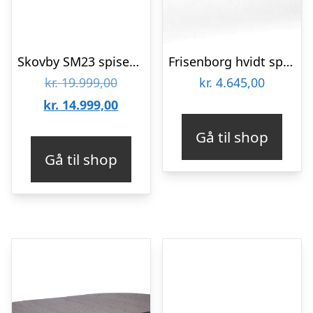
Skovby SM23 spisebord – Sort lakeret eg : Erling Christensen Møbler
Frisenborg hvidt spisebord med bordplademål 180 x 95 cm.
Den
kr.
19.999,00
kr.
4.645,00
oprindelige
Den
kr.
14.999,00
pris
aktuelle
Gå til shop
var:
pris
Gå til shop
kr. 19.999,00.
er:
kr. 14.999,00.