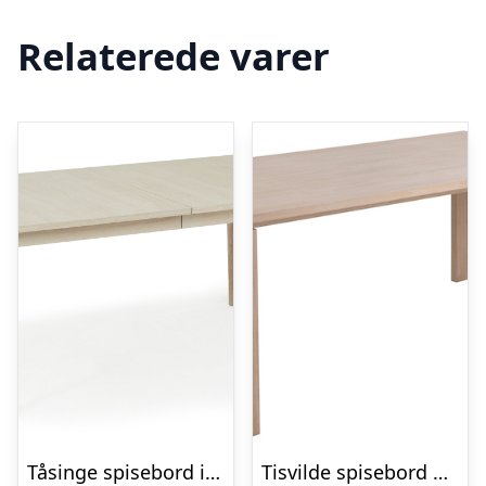
Relaterede varer
Tåsinge spisebord i hvidolieret ege finér 200(300) x 100 cm med tillægsplader
Tisvilde spisebord 200 x 100 cm i hvidpigmenteret olieret egefiner med ben i massiv ege træ.