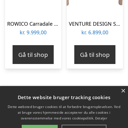
ROWICO Carradale spisebord, m. udtræk – brun eg og sort metal (170×100)
VENTURE DESIGN Slider spisebord, m. 2 tillægsplader – hvidvasket egetræsfiner og egetræ (170×95)
kr.
9.999,00
kr.
6.899,00
Gå til shop
Gå til shop
×
Varekategorier
Dette website bruger tracking cookies
Produkter
Dette websted bruger cookies til at forbedre brugeroplevelsen. Ved
at bruge vores hjemmeside accepterer du alle cookies i
overensstemmelse med vores cookiepolitik.
Detaljer
Copyright 2026 - Pilanto Aps