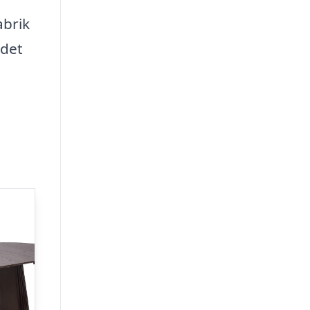
abrik
rdet