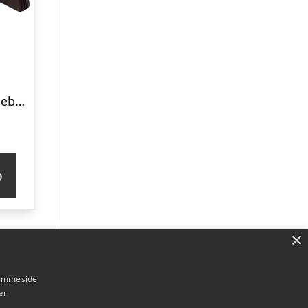
Kyoto rundt spisebord med tillægsplader 120-200 cm i egefiner mørkebrun
p
×
hjemmeside
er