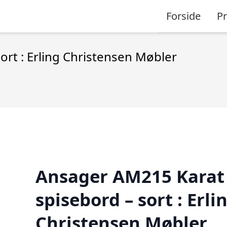
Forside
P
rt : Erling Christensen Møbler
Ansager AM215 Karat
spisebord – sort : Erli
Christensen Møbler