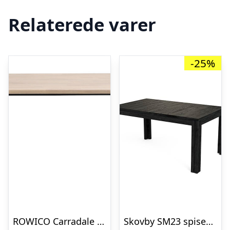
Relaterede varer
-25%
ROWICO Carradale spisebord, m. udtræk – hvidvasket eg og sort metal (170×100)
Skovby SM23 spisebord – Sort lakeret eg : Erling Christensen Møbler