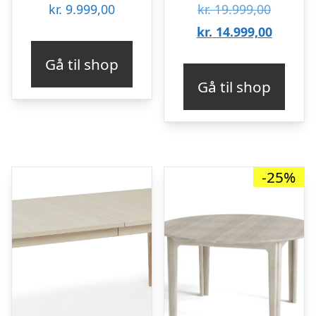
Den
kr.
9.999,00
kr.
19.999,00
oprinde
Den
kr.
14.999,00
pris
aktuell
Gå til shop
var:
pris
Gå til shop
kr. 19.9
er:
kr. 14.9
-25%