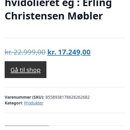
hvidolieret eg : Erling
Christensen Møbler
Den
Den
kr.
22.999,00
kr.
17.249,00
oprindelige
aktuelle
pris
pris
Gå til shop
var:
er:
kr. 22.999,00.
kr. 17.249,00
Varenummer (SKU):
8558938178628262682
Kategori:
Produkter