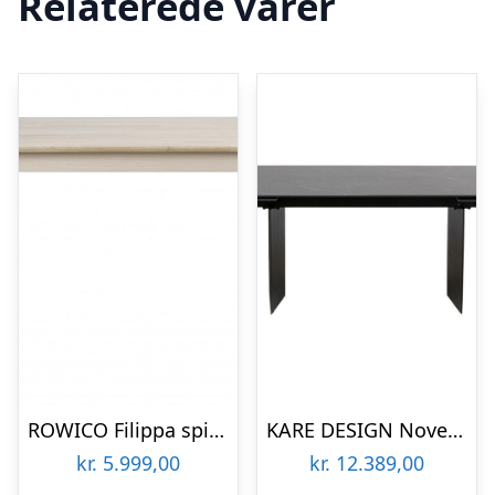
Relaterede varer
ROWICO Filippa spisebord – hvidolieret eg, m. udtræk (180×90)
KARE DESIGN Novel spisebord, inkl. 2 tillægsplader – sort keramik stentøj og stål (180(40+40)x90)
kr.
5.999,00
kr.
12.389,00