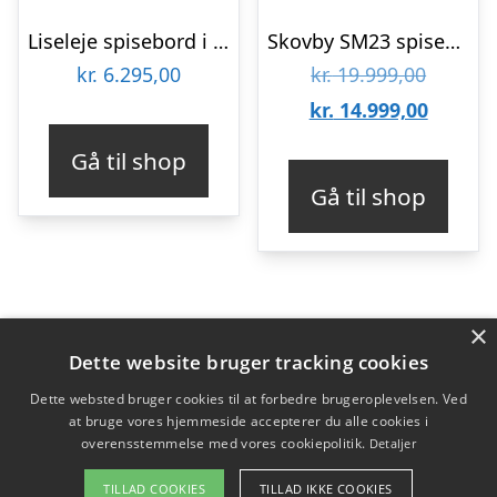
Liseleje spisebord i hvidpigmenteret eg 200 x 100 cm med mulighed for tillægsplade.
Skovby SM23 spisebord – Sort lakeret eg : Erling Christensen Møbler
Den
kr.
6.295,00
kr.
19.999,00
oprinde
Den
kr.
14.999,00
pris
aktuell
Gå til shop
var:
pris
Gå til shop
kr. 19.9
er:
kr. 14.9
×
Varekategorier
Dette website bruger tracking cookies
Produkter
Dette websted bruger cookies til at forbedre brugeroplevelsen. Ved
at bruge vores hjemmeside accepterer du alle cookies i
overensstemmelse med vores cookiepolitik.
Detaljer
Copyright 2026 - Pilanto Aps
TILLAD COOKIES
TILLAD IKKE COOKIES